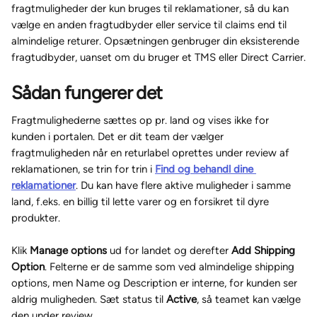
fragtmuligheder der kun bruges til reklamationer, så du kan 
vælge en anden fragtudbyder eller service til claims end til 
almindelige returer. Opsætningen genbruger din eksisterende 
fragtudbyder, uanset om du bruger et TMS eller Direct Carrier.
Sådan fungerer det
Fragtmulighederne sættes op pr. land og vises ikke for 
kunden i portalen. Det er dit team der vælger 
fragtmuligheden når en returlabel oprettes under review af 
reklamationen, se trin for trin i 
Find og behandl dine 
reklamationer
. Du kan have flere aktive muligheder i samme 
land, f.eks. en billig til lette varer og en forsikret til dyre 
produkter.
Klik 
Manage options
 ud for landet og derefter 
Add Shipping 
Option
. Felterne er de samme som ved almindelige shipping 
options, men Name og Description er interne, for kunden ser 
aldrig muligheden. Sæt status til 
Active
, så teamet kan vælge 
den under review.