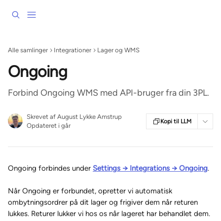
Spring videre til hovedindholdet
Alle samlinger
Integrationer
Lager og WMS
Ongoing
Forbind Ongoing WMS med API-bruger fra din 3PL.
Skrevet af
August Lykke Amstrup
Kopi til LLM
Opdateret i går
Ongoing forbindes under 
Settings → Integrations → Ongoing
.
Når Ongoing er forbundet, opretter vi automatisk 
ombytningsordrer på dit lager og frigiver dem når returen 
lukkes. Returer lukker vi hos os når lageret har behandlet dem.