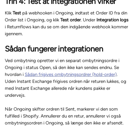
Trin 4: Test at integrationen virker
Klik 
Test
 på webhooken i Ongoing, indtast et Order ID fra din 
Order list i Ongoing, og klik 
Test order
. Under 
Integration logs
i Returnflows kan du se om den indgående webhook kommer 
igennem.
Sådan fungerer integrationen
Ved ombytning opretter vi en separat ombytningsordre i 
Ongoing i status Open, så den ikke kan sendes endnu. Se 
hvordan i 
Sådan frigives ombytningsordrer (hold-order)
. 
Uden Instant Exchange frigives ordren når returen lukkes, og 
med Instant Exchange allerede når kundens pakke er 
undervejs.
Når Ongoing skifter ordren til Sent, markerer vi den som 
fulfilled i Shopify. Annullerer du en retur, annullerer vi også 
ombytningsordren i Ongoing, så længe den ikke er afsendt.