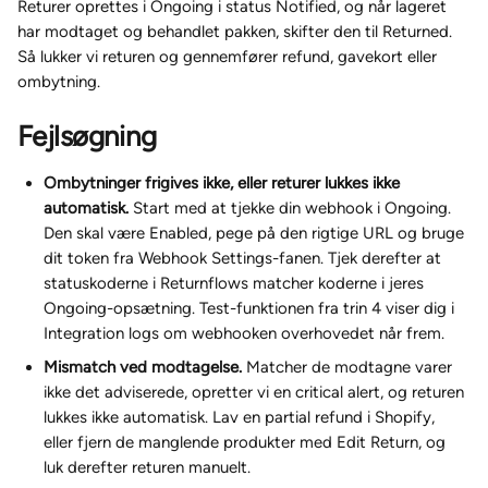
Returer oprettes i Ongoing i status Notified, og når lageret 
har modtaget og behandlet pakken, skifter den til Returned. 
Så lukker vi returen og gennemfører refund, gavekort eller 
ombytning.
Fejlsøgning
Ombytninger frigives ikke, eller returer lukkes ikke 
automatisk.
 Start med at tjekke din webhook i Ongoing. 
Den skal være Enabled, pege på den rigtige URL og bruge 
dit token fra Webhook Settings-fanen. Tjek derefter at 
statuskoderne i Returnflows matcher koderne i jeres 
Ongoing-opsætning. Test-funktionen fra trin 4 viser dig i 
Integration logs om webhooken overhovedet når frem.
Mismatch ved modtagelse.
 Matcher de modtagne varer 
ikke det adviserede, opretter vi en critical alert, og returen 
lukkes ikke automatisk. Lav en partial refund i Shopify, 
eller fjern de manglende produkter med Edit Return, og 
luk derefter returen manuelt.