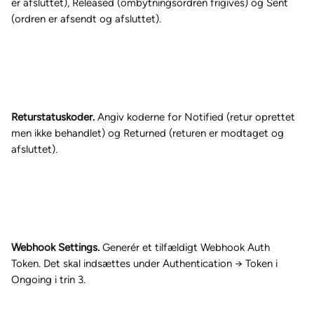
er afsluttet), Released (ombytningsordren frigives) og Sent 
(ordren er afsendt og afsluttet).
Returstatuskoder.
 Angiv koderne for Notified (retur oprettet 
men ikke behandlet) og Returned (returen er modtaget og 
afsluttet).
Webhook Settings.
 Generér et tilfældigt Webhook Auth 
Token. Det skal indsættes under Authentication → Token i 
Ongoing i trin 3.