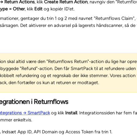
 → Return Actions
, klik 
Create Return Action
, navngiv den "Returnflo
type = Other
, klik 
Edit
 og kopiér ID'et.
amationer, gentager du trin 1 og 2 med navnet "Returnflows Claim", 
sårsagen. Det aktiverer en advarsel på lagerets håndscanner, så de
n skal altid være den "Returnflows Return"-action du lige har oprett
byggede "Refund"-action. Den får SmartPack til at refundere uden 
bbelt refundering og et regnskab der ikke stemmer. Vores action f
ck, den fortæller os kun at returen er modtaget.
tegrationen i Returnflows
Integrations → SmartPack
 og klik 
Install
. Integrationssiden har fem f
emmer enkeltvis.
.
 Indsæt App ID, API Domain og Access Token fra trin 1.