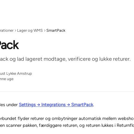
rationer
Lager og WMS
SmartPack
ack
ck og lad lageret modtage, verificere og lukke returer.
ust Lykke Amstrup
enne uge
es under 
Settings → Integrations → SmartPack
.
bundet flyder returer og ombytninger automatisk mellem webshop
 scanner pakken, færdiggøre returen, og returen lukkes i Returnfl