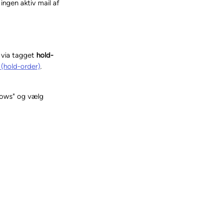
ingen aktiv mail af 
 via tagget 
hold-
(hold-order)
. 
lows" og vælg 