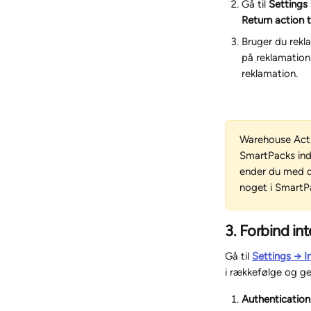
Gå til 
Settings
Return action 
Bruger du rekl
på reklamation
reklamation.
Warehouse Actio
SmartPacks ind
ender du med do
noget i SmartPa
3. Forbind in
Gå til 
Settings → 
i rækkefølge og g
Authentication