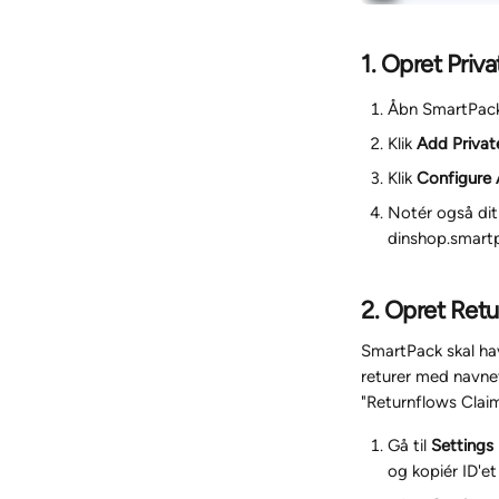
1. Opret Priv
Åbn SmartPack 
Klik 
Add Privat
Klik 
Configure
Notér også dit
dinshop.smartp
2. Opret Ret
SmartPack skal hav
returer med navne
"Returnflows Claim
Gå til 
Settings
og kopiér ID'et