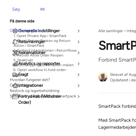
Spring videre til hovedindholdet
Søg
⌘
K
På denne side
Opsætningsguide
Generelle indstillinger
Alle samlinger
Integ
1. Opret Private App i SmartPack
SmartP
2. Opret Return Reason og Return
Returneringer
Action i SmartPack
3. Forbind integrationen i Returnflows
Reklamationer
4. Aktivér Allow Order Reopen
Forbind SmartPa
5. Deaktivér
Analytics og rapporter
ReturnShippingConfirmation-mailen
6. Opret workflow til hold-order-
Fragt
Skrevet af
Aug
tagget
Hvordan fungerer det?
Opdateret i d
Ombytninger
Integrationer
Restock og lagerbeholdning
Sådan behandler du retur i Smartpack
Fortryd køb (Withdraw
Order)
SmartPack forbind
Med SmartPack for
Lagermedarbejderen