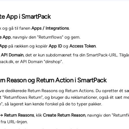
ate App i SmartPack
og gå til fanen 
Apps / Integrations
.
e App
, navngiv den "Returnflows" og gem.
 App
 på rækken og kopiér 
App ID
 og 
Access Token
.
 
API Domain
, det er kun subdomænet fra din SmartPack-URL. Tilgå
ack.dk, er API Domain "dinshop".
urn Reason og Return Action i SmartPack
e dedikerede Return Reasons og Return Actions. Du opretter ét sæt
t "Returnflows Return", og bruger du reklamationer, også ét sæt m
", så lageret kan kende forskel på de to typer pakker.
 → Return Reasons
, klik 
Create Return Reason
, navngiv den "Returnfl
 fra URL-linjen.