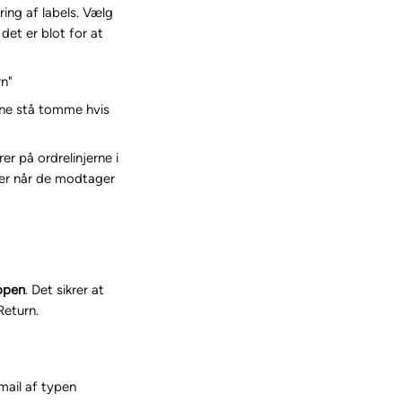
ing af labels. Vælg 
det er blot for at 
rn"
erne stå tomme hvis 
r på ordrelinjerne i 
oter når de modtager 
open
. Det sikrer at 
Return.
mail af typen 