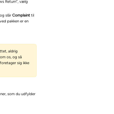
ws Return", vælg 
og slår 
Complaint
 til 
 ved pakken er en 
et, aldrig 
om os, og så 
oretager sig ikke 
aner, som du udfylder 