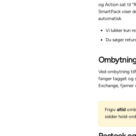
og Action sat til 
SmartPack viser de
automatisk.
Vi lukker kun 
Du søger retur
Ombytning
Ved ombytning til
fanger tagget og s
Exchange, fjerner v
Frigiv 
altid
 omby
sidder hold-ord
Restock og