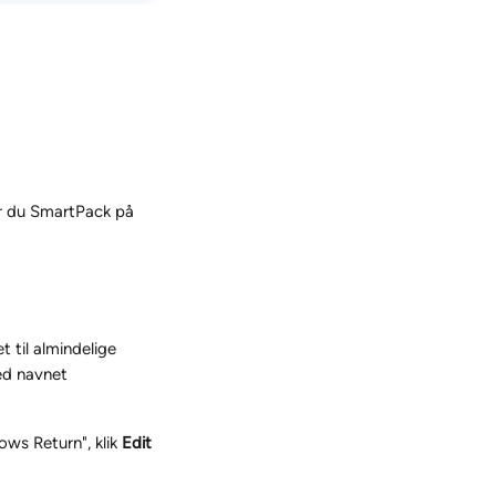
r du SmartPack på 
 til almindelige 
ed navnet 
ows Return", klik 
Edit