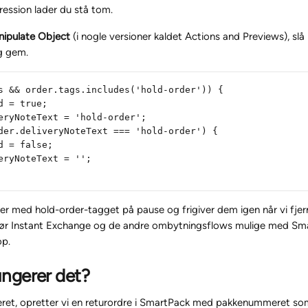
ression lader du stå tom.
ipulate Object
 (i nogle versioner kaldet Actions and Previews), slå 
g gem.
s && order.tags.includes('hold-order')) {
d = true;
eryNoteText = 'hold-order';
der.deliveryNoteText === 'hold-order') {
d = false;
eryNoteText = '';
r med hold-order-tagget på pause og frigiver dem igen når vi fjern
ør Instant Exchange og de andre ombytningsflows mulige med Smar
op.
ngerer det?
reret, opretter vi en returordre i SmartPack med pakkenummeret s