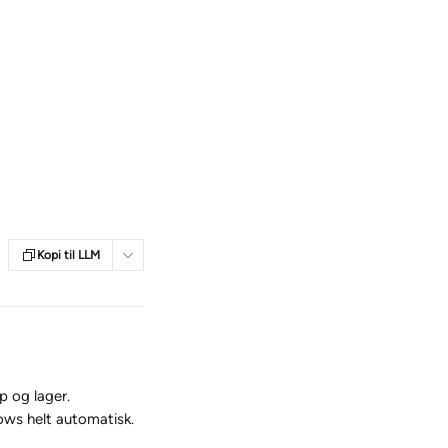
Kopi til LLM
 og lager. 
ows helt automatisk.