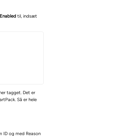
Enabled
 til, indsæt 
er tagget. Det er 
tPack. Så er hele 
om ID og med Reason 