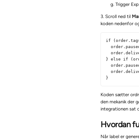
Trigger Exp
3. Scroll ned til 
Man
koden nedenfor o
if (order.tag
  order.pause
  order.deliv
} else if (or
  order.pause
  order.deliv
}
Koden sætter ordre
den mekanik der g
integrationen sat 
Hvordan fu
Når label er gene