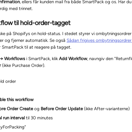
nfirmation
, ellers får kunden mail fra både SmartPack og os. Har du 
rdig med trinnet.
flow til hold-order-tagget
kke på Shopifys on hold-status. I stedet styrer vi ombytningsordrer
er og fjerner automatisk. Se også 
Sådan frigives ombytningsordrer 
 SmartPack til at reagere på tagget.
 → Workflows
 i SmartPack, klik 
Add Workflow
, navngiv den "Returnf
r
 (ikke Purchase Order).
ld order
ble this workflow
ore Order Create
 og 
Before Order Update
 (ikke After-varianterne)
l run interval
 til 30 minutes
yForPacking" 