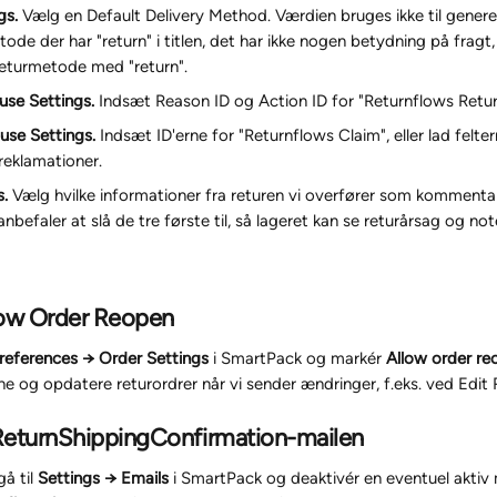
gs.
 Vælg en Default Delivery Method. Værdien bruges ikke til generer
ode der har "return" i titlen, det har ikke nogen betydning på fragt, 
eturmetode med "return".
se Settings.
 Indsæt Reason ID og Action ID for "Returnflows Retu
use Settings.
 Indsæt ID'erne for "Returnflows Claim", eller lad felt
reklamationer.
s.
 Vælg hvilke informationer fra returen vi overfører som kommentare
nbefaler at slå de tre første til, så lageret kan se returårsag og n
llow Order Reopen
references → Order Settings
 i SmartPack og markér 
Allow order re
 og opdatere returordrer når vi sender ændringer, f.eks. ved Edit 
 ReturnShippingConfirmation-mailen
å til 
Settings → Emails
 i SmartPack og deaktivér en eventuel aktiv 