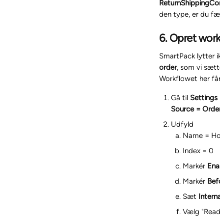
ReturnShippingCo
den type, er du fæ
6. Opret work
SmartPack lytter i
order
, som vi sætt
Workflowet her får
Gå til 
Settings
Source = Orde
Udfyld
Name = Ho
Index = 0
Markér 
Ena
Markér 
Bef
Sæt 
Interna
Vælg "Read