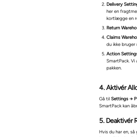
Delivery Settin
her en fragtmet
kortlægge en r
Return Warehou
Claims Wareho
du ikke bruger 
Action Setting
SmartPack. Vi a
pakken.
4. Aktivér A
Gå til 
Settings → P
SmartPack kan åbne
5. Deaktivér
Hvis du har en, så g