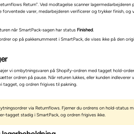
"Returnflows Return". Ved modtagelse scanner lagermedarbejderen p
 forventede varer, medarbejderen verificerer og trykker finish, og vi
returen når SmartPack-sagen har status 
Finished
.
ordrer op på pakkenummeret i SmartPack, de vises ikke på den origi
er
føjer vi ombytningsvaren på Shopify-ordren med tagget hold-order
ætter ordren på pause. Når returen lukkes, eller kunden indleverer v
i tagget, og ordren frigives til pakning.
tningsordrer via Returnflows. Fjerner du ordrens on hold-status ma
er-tagget stadig i SmartPack, og ordren frigives ikke.
 lagerbeholdning